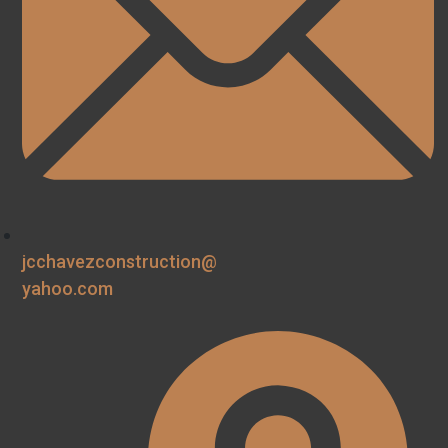
jcchavezconstruction@
yahoo.com